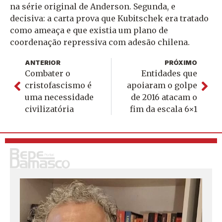
na série original de Anderson. Segunda, e
decisiva: a carta prova que Kubitschek era tratado
como ameaça e que existia um plano de
coordenação repressiva com adesão chilena.
ANTERIOR
PRÓXIMO
Combater o
Entidades que
cristofascismo é
apoiaram o golpe
uma necessidade
de 2016 atacam o
civilizatória
fim da escala 6×1
S
o
u