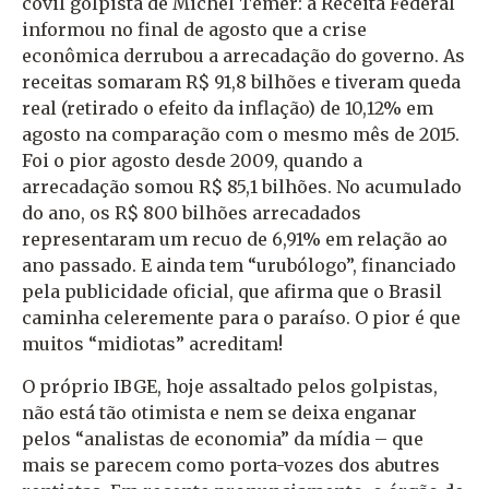
covil golpista de Michel Temer: a Receita Federal
informou no final de agosto que a crise
econômica derrubou a arrecadação do governo. As
receitas somaram R$ 91,8 bilhões e tiveram queda
real (retirado o efeito da inflação) de 10,12% em
agosto na comparação com o mesmo mês de 2015.
Foi o pior agosto desde 2009, quando a
arrecadação somou R$ 85,1 bilhões. No acumulado
do ano, os R$ 800 bilhões arrecadados
representaram um recuo de 6,91% em relação ao
ano passado. E ainda tem “urubólogo”, financiado
pela publicidade oficial, que afirma que o Brasil
caminha celeremente para o paraíso. O pior é que
muitos “midiotas” acreditam!
O próprio IBGE, hoje assaltado pelos golpistas,
não está tão otimista e nem se deixa enganar
pelos “analistas de economia” da mídia – que
mais se parecem como porta-vozes dos abutres