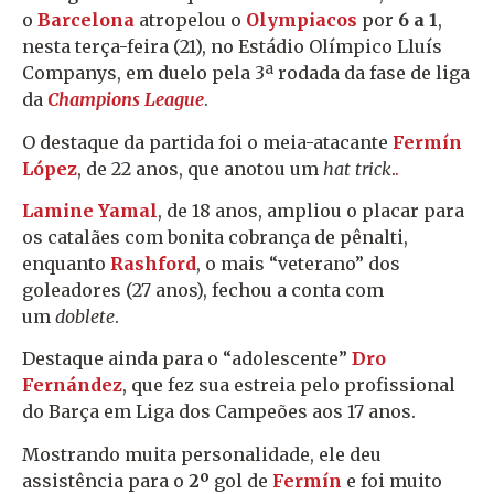
o
Barcelona
atropelou o
Olympiacos
por
6 a 1
,
nesta terça-feira (21), no Estádio Olímpico Lluís
Companys, em duelo pela 3ª rodada da fase de liga
da
Champions League
.
O destaque da partida foi o meia-atacante
Fermín
López
, de 22 anos, que anotou um
hat trick
.
.
Lamine Yamal
, de 18 anos, ampliou o placar para
os catalães com bonita cobrança de pênalti,
enquanto
Rashford
, o mais “veterano” dos
goleadores (27 anos), fechou a conta com
um
doblete
.
Destaque ainda para o “adolescente”
Dro
Fernández
, que fez sua estreia pelo profissional
do Barça em Liga dos Campeões aos 17 anos.
Mostrando muita personalidade, ele deu
assistência para o
2º
gol de
Fermín
e foi muito