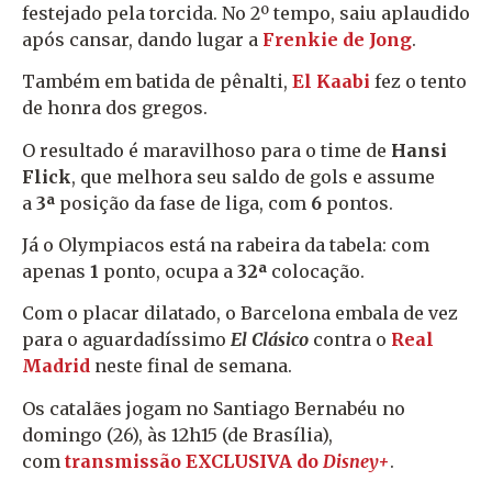
festejado pela torcida. No 2º tempo, saiu aplaudido
após cansar, dando lugar a
Frenkie de Jong
.
Também em batida de pênalti,
El Kaabi
fez o tento
de honra dos gregos.
O resultado é maravilhoso para o time de
Hansi
Flick
, que melhora seu saldo de gols e assume
a
3ª
posição da fase de liga, com
6
pontos.
Já o Olympiacos está na rabeira da tabela: com
apenas
1
ponto, ocupa a
32ª
colocação.
Com o placar dilatado, o Barcelona embala de vez
para o aguardadíssimo
El Clásico
contra o
Real
Madrid
neste final de semana.
Os catalães jogam no Santiago Bernabéu no
domingo (26), às 12h15 (de Brasília),
com
transmissão EXCLUSIVA do
Disney+
.