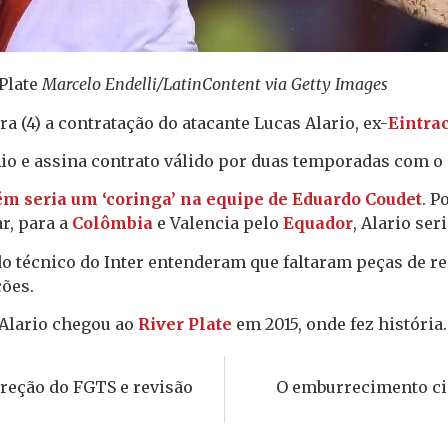
Plate
Marcelo Endelli/LatinContent via Getty Images
a (4) a contratação do atacante Lucas Alario, ex-
Eintra
Rio e assina contrato válido por duas temporadas com o
m seria um ‘coringa’ na equipe de Eduardo Coudet
. P
r, para a
Colômbia
e Valencia pelo
Equador
, Alario ser
do técnico do Inter entenderam que faltaram peças de r
ões.
 Alario chegou ao
River Plate
em 2015, onde fez história.
rreção do FGTS e revisão
O emburrecimento ci